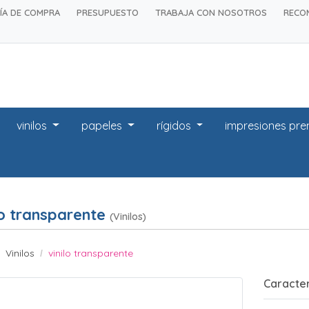
ÍA DE COMPRA
PRESUPUESTO
TRABAJA CON NOSOTROS
RECO
vinilos
papeles
rígidos
impresiones pr
lo transparente
(Vinilos)
Vinilos
vinilo transparente
Caracter