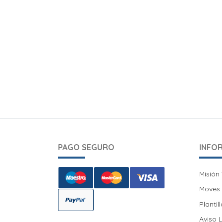
PAGO SEGURO
INFO
Misión 
Misión 
Moves I
Moves I
Plantil
Aviso 