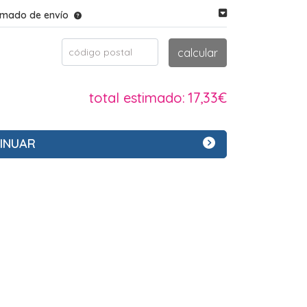
imado de envío
código postal
calcular
total estimado:
17,33€
INUAR