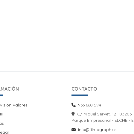
RMACIÓN
CONTACTO
Visión Valores
Visión Valores
96
6 660 594
II
II
C/ Miguel Servet, 12 · 03203 
Parque Empresarial - ELCHE - 
las
info@filmagraph.es
Legal