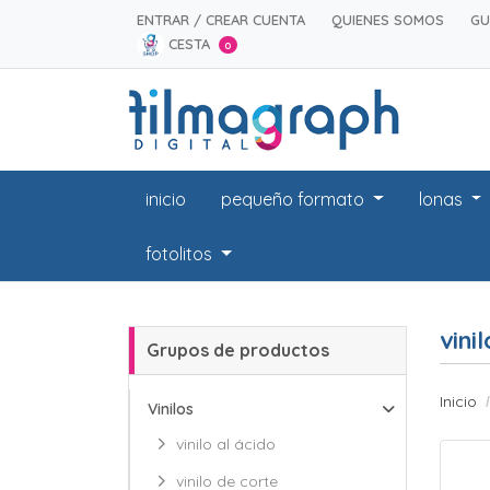
ENTRAR / CREAR CUENTA
QUIENES SOMOS
GU
CESTA
0
inicio
pequeño formato
lonas
fotolitos
vini
Grupos de productos
Inicio
Vinilos
vinilo al ácido
vinilo de corte