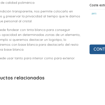
o de calidad polimérica
Coste est
ondición transparente, nos permite colocarlo en
país
les y preservar la privacidad al tiempo que le damos
e personal al cristal.
uede fondear con tinta blanca para conseguir
s opacidad en determinadas zonas de un elemento,
emplo si queremos destacar un logotipo, lo
iremos con base blanca para destacarlo del resto
CONT
cha base blanca.
uede usar tanto para interior como para exterior.
uctos relacionados