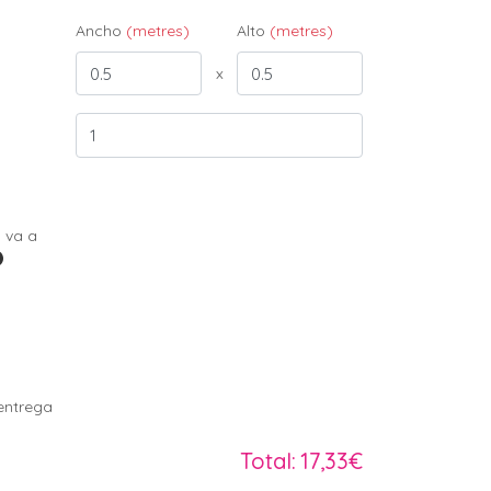
Ancho
(metres)
Alto
(metres)
x
 va a
o
entrega
Total:
17,33€