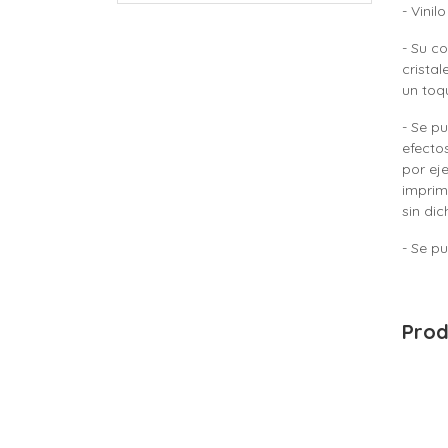
- Vinil
- Su c
crista
un toqu
- Se p
efecto
por ej
imprim
sin di
- Se p
Prod