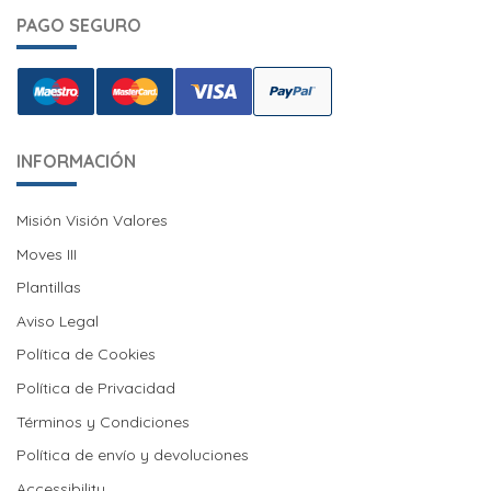
PAGO SEGURO
INFORMACIÓN
Misión Visión Valores
Misión Visión Valores
Moves III
Moves III
Plantillas
Aviso Legal
Política de Cookies
Política de Cookies
Política de Privacidad
Términos y Condiciones
Política de envío y devoluciones
Política de envío y devoluciones
Accessibility