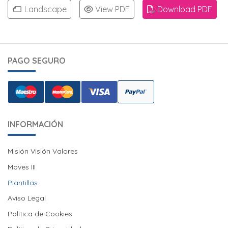
Landscape
View PDF
Download PDF
PAGO SEGURO
INFORMACIÓN
Misión Visión Valores
Misión Visión Valores
Moves III
Moves III
Plantillas
Aviso Legal
Política de Cookies
Política de Cookies