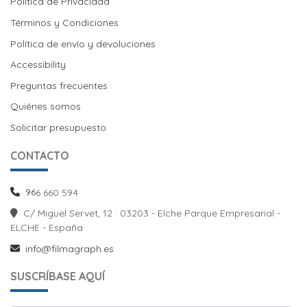
Política de Privacidad
Términos y Condiciones
Política de envío y devoluciones
Política de envío y devoluciones
Accessibility
Preguntas frecuentes
Quiénes somos
Solicitar presupuesto
CONTACTO
96
6 660 594
C/ Miguel Servet, 12 · 03203 - Elche Parque Empresarial -
ELCHE - España
info@filmagraph.es
SUSCRÍBASE AQUÍ