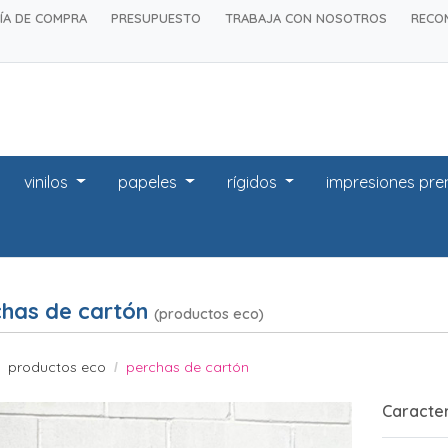
ÍA DE COMPRA
PRESUPUESTO
TRABAJA CON NOSOTROS
RECO
vinilos
papeles
rígidos
impresiones pr
chas de cartón
(productos eco)
productos eco
perchas de cartón
Caracter