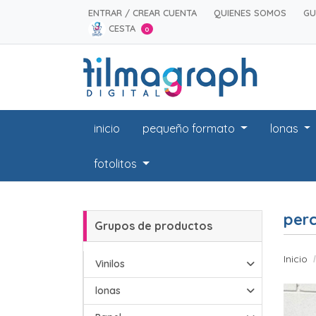
ENTRAR / CREAR CUENTA
QUIENES SOMOS
GU
CESTA
0
inicio
pequeño formato
lonas
fotolitos
per
Grupos de productos
Inicio
Vinilos
lonas