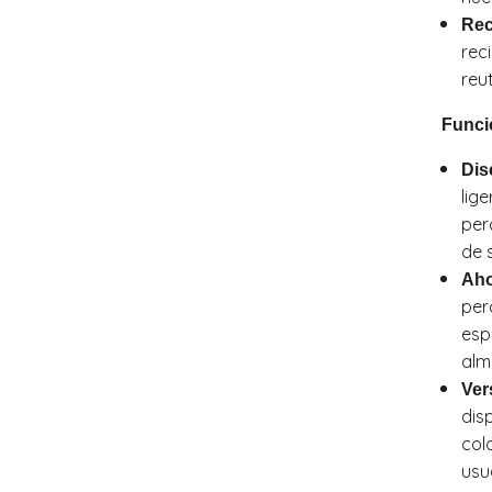
Rec
rec
reu
Funci
Dis
lige
per
de 
Aho
per
esp
alm
Ver
dis
col
usu