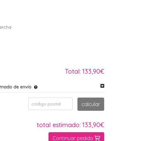
ercha
Total:
133,90€
imado de envío
código postal
calcular
total estimado:
133,90€
Continuar pedido