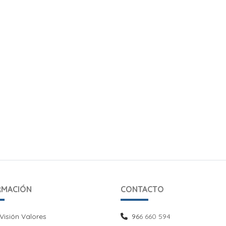
RMACIÓN
CONTACTO
Visión Valores
Visión Valores
96
6 660 594