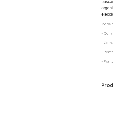
buscan
organi
elecci
Modelo
- Cami
- Cami
- Pant
- Panta
Prod