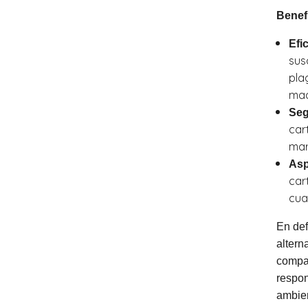
Benef
Efi
susc
pla
mad
Seg
car
mar
Asp
car
cua
En def
altern
compar
respon
ambien