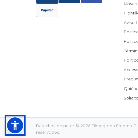
Moves I
Moves I
Plantil
Aviso 
Polític
Políti
Políti
Términ
Polític
Políti
Accessi
Pregun
Quién
Solici
Derechos de autor © 2026 Filmagraph Entorno DIgi
reservados.