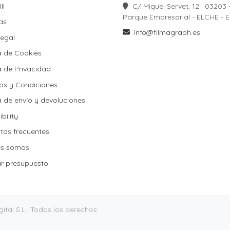
II
II
C/ Miguel Servet, 12 · 03203 
Parque Empresarial - ELCHE - 
las
info@filmagraph.es
Legal
a de Cookies
ca de Cookies
ca de Privacidad
os y Condiciones
a de envío y devoluciones
ca de envío y devoluciones
bility
tas frecuentes
es somos
tar presupuesto
tal S.L.. Todos los derechos