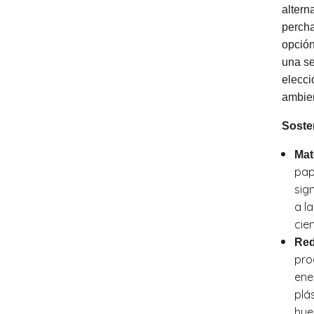
altern
percha
opción
una se
elecci
ambien
Sosten
Mat
pap
sig
a l
cie
Red
pro
ene
plá
hue