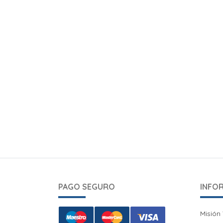
PAGO SEGURO
INFO
Misión 
Misión 