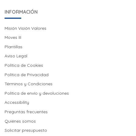
INFORMACIÓN
Misión Visión Valores
Misión Visión Valores
Moves III
Moves III
Plantillas
Aviso Legal
Política de Cookies
Política de Cookies
Política de Privacidad
Términos y Condiciones
Política de envío y devoluciones
Política de envío y devoluciones
Accessibility
Preguntas frecuentes
Quiénes somos
Solicitar presupuesto