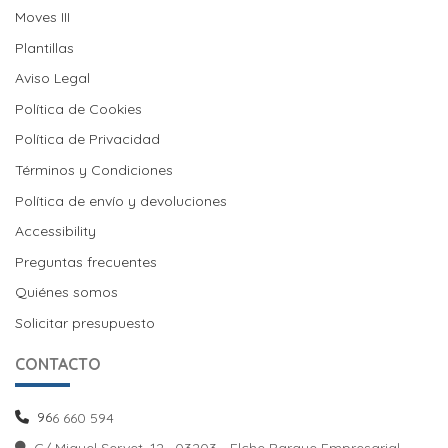
Moves III
Moves III
Plantillas
Aviso Legal
Política de Cookies
Política de Cookies
Política de Privacidad
Términos y Condiciones
Política de envío y devoluciones
Política de envío y devoluciones
Accessibility
Preguntas frecuentes
Quiénes somos
Solicitar presupuesto
CONTACTO
96
6 660 594
C/ Miguel Servet, 12 · 03203 - Elche Parque Empresarial -