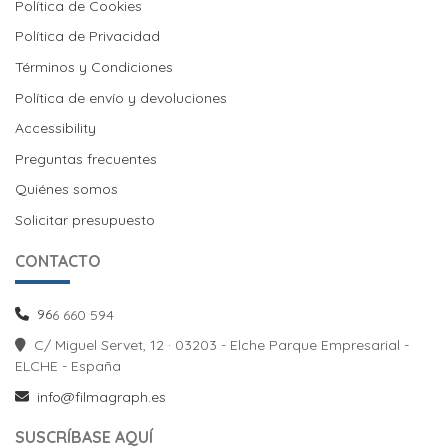
Política de Cookies
Política de Cookies
Política de Privacidad
Términos y Condiciones
Política de envío y devoluciones
Política de envío y devoluciones
Accessibility
Preguntas frecuentes
Quiénes somos
Solicitar presupuesto
CONTACTO
96
6 660 594
C/ Miguel Servet, 12 · 03203 - Elche Parque Empresarial -
ELCHE - España
info@filmagraph.es
SUSCRÍBASE AQUÍ