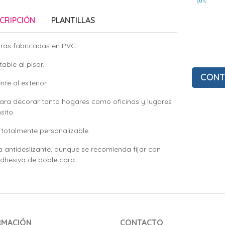
país
CRIPCIÓN
PLANTILLAS
ras fabricadas en PVC.
able al pisar.
CONT
nte al exterior.
para decorar tanto hogares como oficinas y lugares
sito.
totalmente personalizable.
a antideslizante, aunque se recomienda fijar con
adhesiva de doble cara.
RMACIÓN
CONTACTO