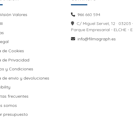
Visión Valores
Visión Valores
96
6 660 594
II
II
C/ Miguel Servet, 12 · 03203 
Parque Empresarial - ELCHE - 
las
info@filmagraph.es
Legal
a de Cookies
ca de Cookies
ca de Privacidad
os y Condiciones
a de envío y devoluciones
ca de envío y devoluciones
bility
tas frecuentes
es somos
tar presupuesto