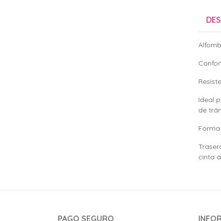
DES
Alfomb
Confort
Resiste
Ideal 
de trán
Forma 
Traser
cinta 
PAGO SEGURO
INFO