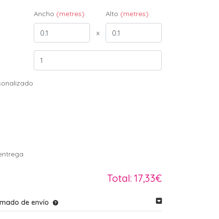
Ancho
(metres)
Alto
(metres)
x
sonalizado
entrega
Total:
17,33€
imado de envío