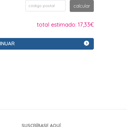
código postal
calcular
total estimado:
17,33€
INUAR
SUSCRÍBASE AQUÍ