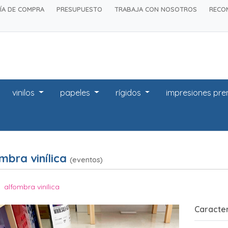
ÍA DE COMPRA
PRESUPUESTO
TRABAJA CON NOSOTROS
RECO
vinilos
papeles
rígidos
impresiones pr
mbra vinílica
(eventos)
alfombra vinílica
Caracter