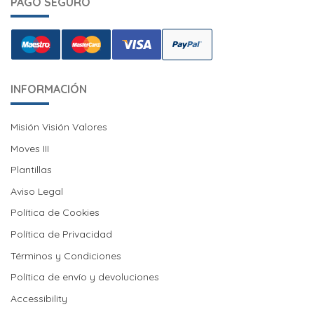
PAGO SEGURO
INFORMACIÓN
Misión Visión Valores
Misión Visión Valores
Moves III
Moves III
Plantillas
Aviso Legal
Política de Cookies
Política de Cookies
Política de Privacidad
Términos y Condiciones
Política de envío y devoluciones
Política de envío y devoluciones
Accessibility