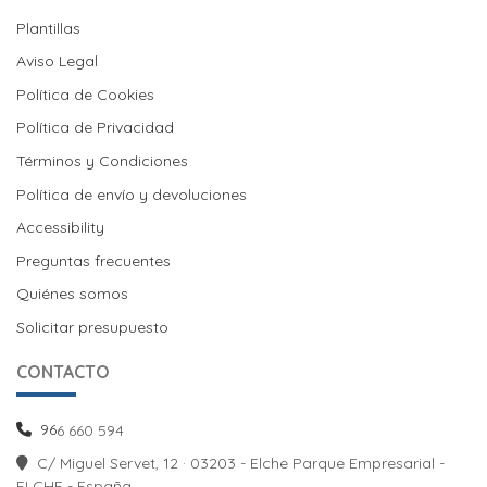
Plantillas
Aviso Legal
Política de Cookies
Política de Cookies
Política de Privacidad
Términos y Condiciones
Política de envío y devoluciones
Política de envío y devoluciones
Accessibility
Preguntas frecuentes
Quiénes somos
Solicitar presupuesto
CONTACTO
96
6 660 594
C/ Miguel Servet, 12 · 03203 - Elche Parque Empresarial -
ELCHE - España