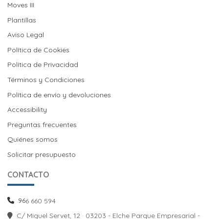
Moves III
Moves III
Plantillas
Aviso Legal
Política de Cookies
Política de Cookies
Política de Privacidad
Términos y Condiciones
Política de envío y devoluciones
Política de envío y devoluciones
Accessibility
Preguntas frecuentes
Quiénes somos
Solicitar presupuesto
CONTACTO
96
6 660 594
C/ Miguel Servet, 12 · 03203 - Elche Parque Empresarial -