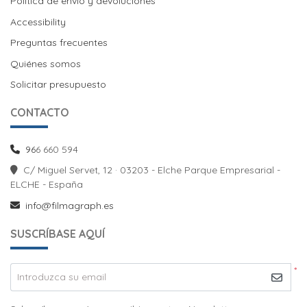
Política de envío y devoluciones
Política de envío y devoluciones
Accessibility
Preguntas frecuentes
Quiénes somos
Solicitar presupuesto
CONTACTO
96
6 660 594
C/ Miguel Servet, 12 · 03203 - Elche Parque Empresarial -
ELCHE - España
info@filmagraph.es
SUSCRÍBASE AQUÍ
*
Introduzca su email